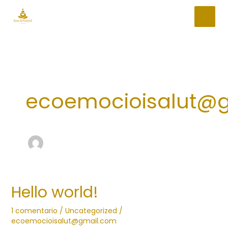
Ir
al
contenido
ecoemocioisalut@
Hello world!
1 comentario
/
Uncategorized
/
ecoemocioisalut@gmail.com